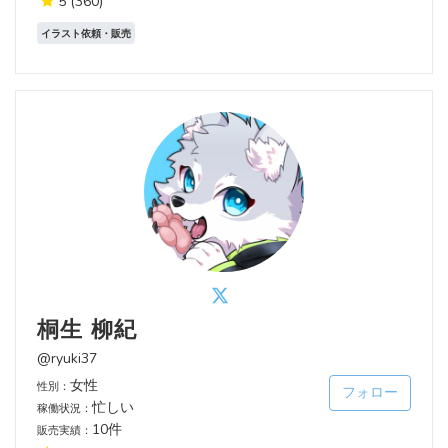
5
(360)
イラスト依頼・販売
桐生 柳紀
@ryuki37
女性
性別：
フォロー
忙しい
稼働状況：
10件
販売実績：