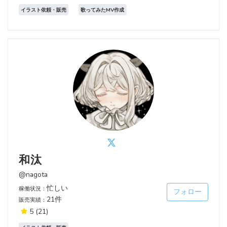
イラスト依頼・販売
歌ってみたMV作成
和汰
@nagota
忙しい
稼働状況：
フォロー
21件
販売実績：
5
(21)