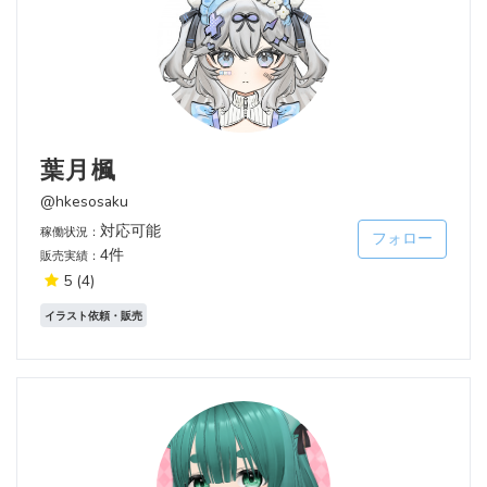
葉月楓
@hkesosaku
対応可能
稼働状況：
フォロー
4件
販売実績：
5
(4)
イラスト依頼・販売