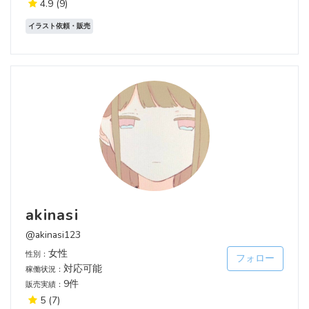
4.9
(9)
イラスト依頼・販売
akinasi
@akinasi123
女性
性別：
フォロー
対応可能
稼働状況：
9件
販売実績：
5
(7)