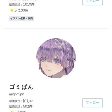
フォロー
1019件
販売実績：
5
(1006)
イラスト依頼・販売
ゴミぱん
@gomipn
忙しい
稼働状況：
フォロー
502件
販売実績：