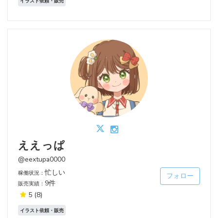
イラスト依頼・販売
ええっぱ
@eextupa0000
忙しい
稼働状況：
フォロー
9件
販売実績：
5
(8)
イラスト依頼・販売