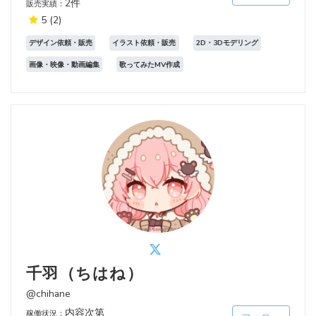
2件
販売実績：
5
(2)
デザイン依頼・販売
イラスト依頼・販売
2D・3Dモデリング
画像・映像・動画編集
歌ってみたMV作成
千羽（ちはね）
@chihane
内容次第
稼働状況：