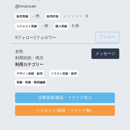
@hinanoaki
- 件
0
販売実績
販売評価
- 件
9 件
リクエスト実績
購入実績
フォロー
9フォロー
2フォロワー
女性
メッセージ
利用目的：両方
利用カテゴリー
デザイン依頼・販売
イラスト依頼・販売
画像・映像・動画編集
仕事依頼/相談・リテイク有り
リクエスト/相談・リテイク無し