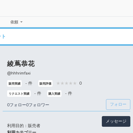
依頼
ート
綾蔦恭花
@hhhrimfaxi
- 件
0
販売実績
販売評価
- 件
- 件
リクエスト実績
購入実績
フォロー
0フォロー
0フォロワー
メッセージ
利用目的：販売者
利用カテゴリー