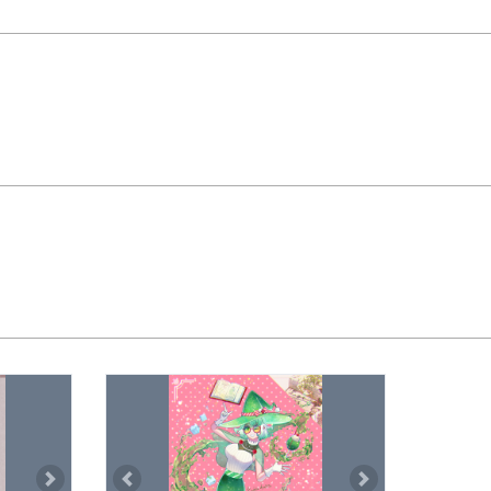
。
Next
Previous
Next