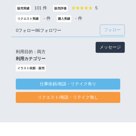
101 件
5
販売実績
販売評価
- 件
- 件
リクエスト実績
購入実績
フォロー
0フォロー
86フォロワー
メッセージ
利用目的：両方
利用カテゴリー
イラスト依頼・販売
仕事依頼/相談・リテイク有り
リクエスト/相談・リテイク無し