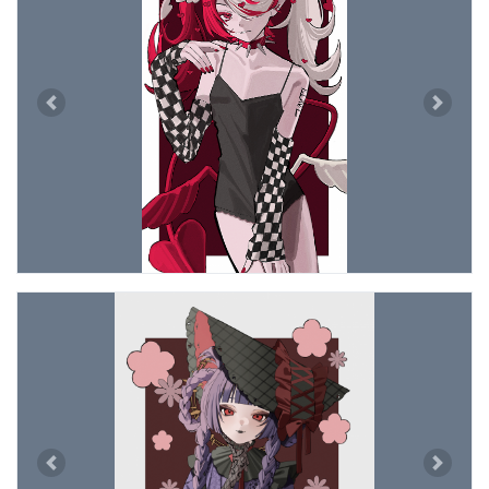
Previous
Next
Previous
Next