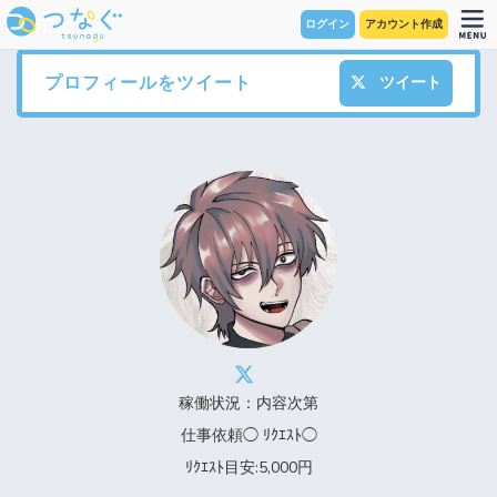
ログイン
アカウント作成
プロフィールをツイート
ツイート
稼働状況：内容次第
仕事依頼◯ ﾘｸｴｽﾄ◯
ﾘｸｴｽﾄ目安:5,000円