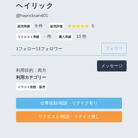
ヘイリック
@hayricksand01
9 件
5
販売実績
販売評価
- 件
10 件
リクエスト実績
購入実績
フォロー
1フォロー
11フォロワー
メッセージ
利用目的：両方
利用カテゴリー
イラスト依頼・販売
仕事依頼/相談・リテイク有り
リクエスト/相談・リテイク無し