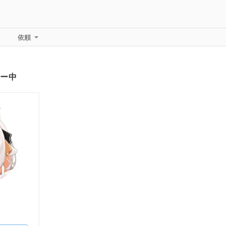
依頼
ー中