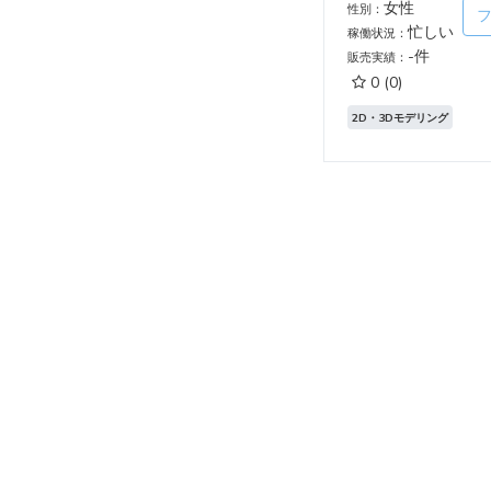
女性
性別：
忙しい
稼働状況：
-件
販売実績：
0
(0)
2D・3Dモデリング