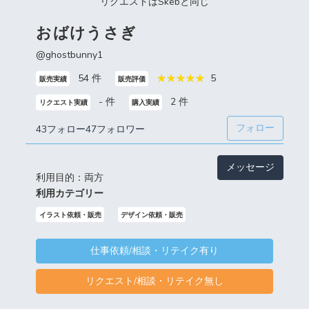
リクエストはSkebと同じ
おばけうさぎ
@ghostbunny1
54 件
5
販売実績
販売評価
- 件
2 件
リクエスト実績
購入実績
フォロー
43フォロー
47フォロワー
メッセージ
利用目的：両方
利用カテゴリー
イラスト依頼・販売
デザイン依頼・販売
仕事依頼/相談・リテイク有り
リクエスト/相談・リテイク無し