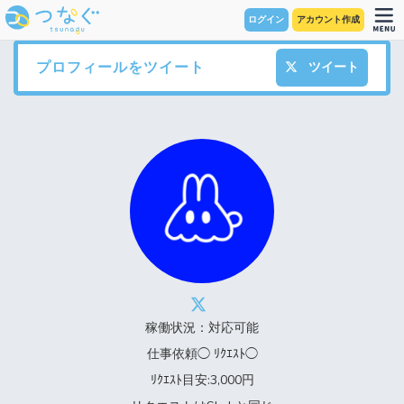
ログイン
アカウント作成
プロフィールをツイート
ツイート
稼働状況：対応可能
仕事依頼◯ ﾘｸｴｽﾄ◯
ﾘｸｴｽﾄ目安:3,000円