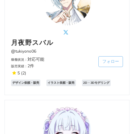
月夜野スバル
@tukiyono06
対応可能
稼働状況：
フォロー
2件
販売実績：
5
(2)
デザイン依頼・販売
イラスト依頼・販売
2D・3Dモデリング