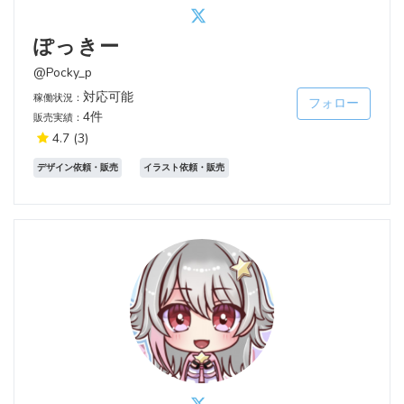
ぽっきー
@Pocky_p
対応可能
稼働状況：
フォロー
4件
販売実績：
4.7
(3)
デザイン依頼・販売
イラスト依頼・販売