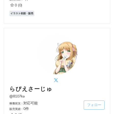
0
(0)
イラスト依頼・販売
らぴえさーじゅ
@8107ka
対応可能
稼働状況：
フォロー
0件
販売実績：