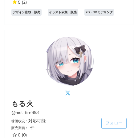
5
(2)
デザイン依頼・販売
イラスト依頼・販売
2D・3Dモデリング
もる火
@mol_fire893
対応可能
稼働状況：
フォロー
-件
販売実績：
0
(0)