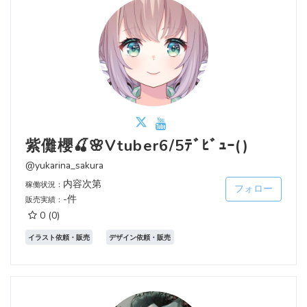
紫儺櫻🍒🌸Vtuber6/5ﾃﾞﾋﾞｭｰ()
@yukarina_sakura
内容次第
稼働状況：
フォロー
-件
販売実績：
0
(0)
イラスト依頼・販売
デザイン依頼・販売