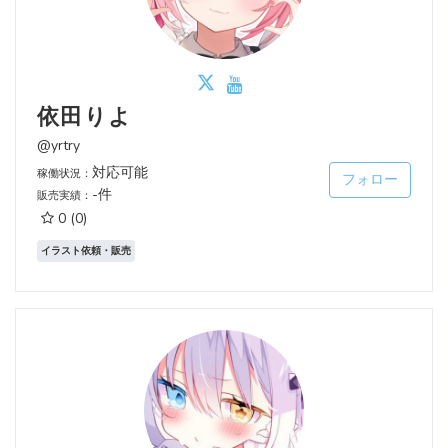
依田りよ
@yrtry
対応可能
稼働状況：
フォロー
-件
販売実績：
0
(0)
イラスト依頼・販売