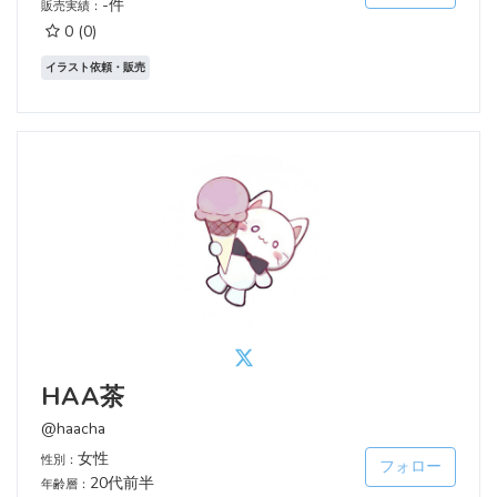
-件
販売実績：
0
(0)
イラスト依頼・販売
HAA茶
@haacha
女性
性別：
フォロー
20代前半
年齢層：