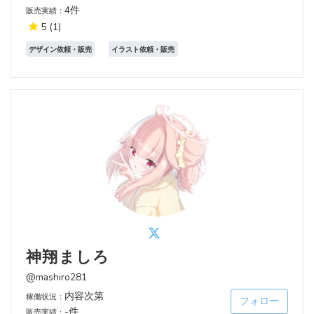
4件
販売実績：
5
(1)
デザイン依頼・販売
イラスト依頼・販売
神翔ましろ
@mashiro281
内容次第
稼働状況：
フォロー
-件
販売実績：