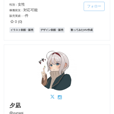
女性
性別：
フォロー
対応可能
稼働状況：
-件
販売実績：
0
(0)
イラスト依頼・販売
デザイン依頼・販売
歌ってみたMV作成
夕凪
@yunagi