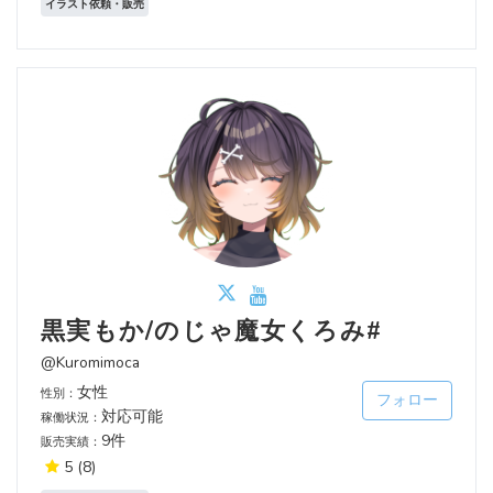
イラスト依頼・販売
黒実もか/のじゃ魔女くろみ#
@Kuromimoca
女性
性別：
フォロー
対応可能
稼働状況：
9件
販売実績：
5
(8)