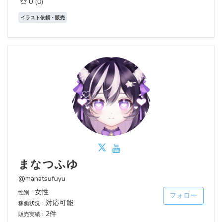
0
(0)
イラスト依頼・販売
まなつふゆ
@manatsufuyu
女性
性別：
フォロー
対応可能
稼働状況：
2件
販売実績：