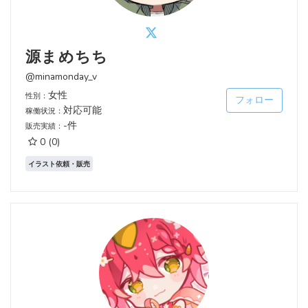
源まめちち
@minamonday_v
女性
性別：
フォロー
対応可能
稼働状況：
-件
販売実績：
0
(0)
イラスト依頼・販売