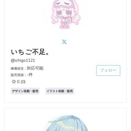
いちご不足。
@ichigo1121
対応可能
稼働状況：
フォロー
-件
販売実績：
0
(0)
デザイン依頼・販売
イラスト依頼・販売