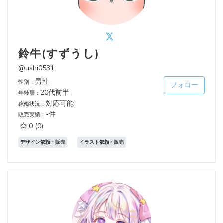
鈴牛(すずうし)
@ushi0531
男性
性別：
フォロー
20代前半
年齢層：
対応可能
稼働状況：
-件
販売実績：
0
(0)
デザイン依頼・販売
イラスト依頼・販売