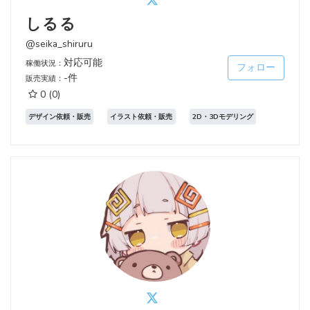
しるる
@seika_shiruru
対応可能
稼働状況：
フォロー
-件
販売実績：
0
(0)
デザイン依頼・販売
イラスト依頼・販売
2D・3Dモデリング