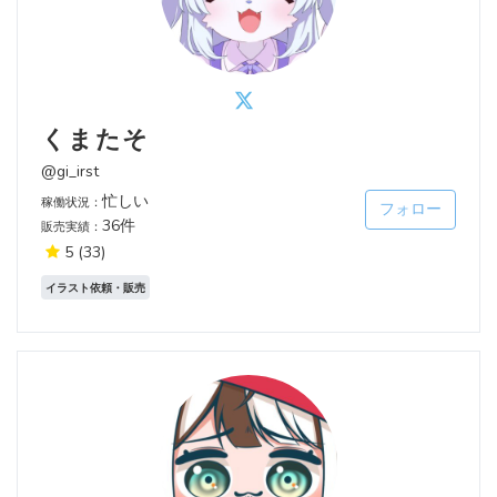
くまたそ
@gi_irst
忙しい
稼働状況：
フォロー
36件
販売実績：
5
(33)
イラスト依頼・販売