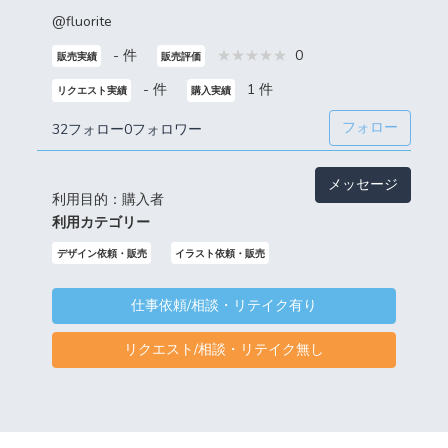
@fluorite
- 件
0
販売実績
販売評価
- 件
1 件
リクエスト実績
購入実績
フォロー
32フォロー
0フォロワー
メッセージ
利用目的：購入者
利用カテゴリー
デザイン依頼・販売
イラスト依頼・販売
仕事依頼/相談・リテイク有り
リクエスト/相談・リテイク無し