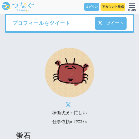
ログイン
アカウント作成
プロフィールをツイート
ツイート
稼働状況：忙しい
仕事依頼× ﾘｸｴｽﾄ×
蛍石