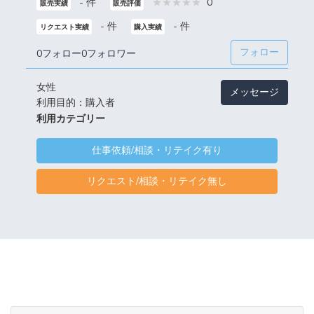
- 件
0
販売実績
販売評価
- 件
- 件
リクエスト実績
購入実績
フォロー
0フォロー
0フォロワー
女性
メッセージ
利用目的：購入者
利用カテゴリー
仕事依頼/相談・リテイク有り
リクエスト/相談・リテイク無し