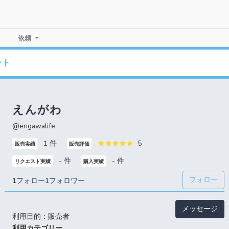
依頼
ート
えんがわ
@engawalife
1 件
5
販売実績
販売評価
- 件
- 件
リクエスト実績
購入実績
フォロー
1フォロー
1フォロワー
メッセージ
利用目的：販売者
利用カテゴリー