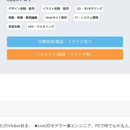
デザイン依頼・販売
イラスト依頼・販売
2D・3Dモデリング
画像・映像・動画編集
Webサイト制作
IT・システム開発
音楽全般
MIX・マスタリング
仕事依頼/相談・リテイク有り
リクエスト/相談・リテイク無し
のVtuber好き。 ★Live2Dモデラー兼エンジニア。PCで何でもやる