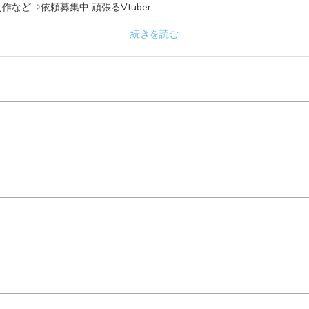
作など⇒依頼募集中 頑張るVtuber
続きを読む
。