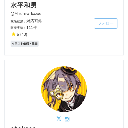
水平和男
@Mizuhira_kazuo
対応可能
稼働状況：
フォロー
111件
販売実績：
5
(43)
イラスト依頼・販売