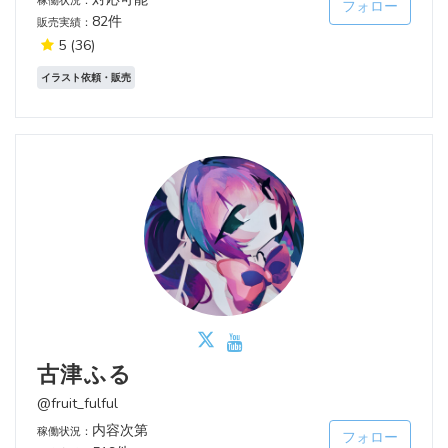
稼働状況：
フォロー
82件
販売実績：
5
(36)
イラスト依頼・販売
古津ふる
@fruit_fulful
内容次第
稼働状況：
フォロー