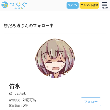
ログイン
アカウント作成
餅だろ過さんのフォロー中
笛氷
@hue_teiki
対応可能
稼働状況：
フォロー
0件
販売実績：