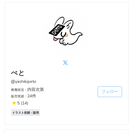
ぺと
@yashikipeto
内容次第
稼働状況：
フォロー
24件
販売実績：
5
(14)
イラスト依頼・販売