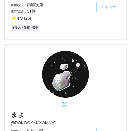
内容次第
稼働状況：
フォロー
51件
販売実績：
4.9
(25)
イラスト依頼・販売
まよ
@DOKIDOKIMAYOMAYO
対応可能