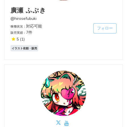
廣瀬 ふぶき
@hirosefubuki
対応可能
稼働状況：
フォロー
7件
販売実績：
5
(1)
イラスト依頼・販売