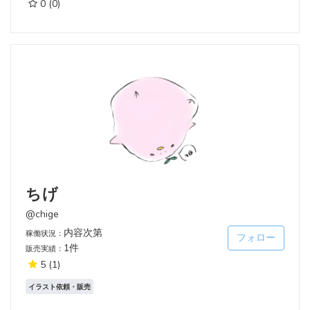
0
(0)
ちげ
@chige
内容次第
稼働状況：
フォロー
1件
販売実績：
5
(1)
イラスト依頼・販売