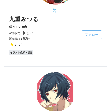
九重みつる
@knne_mtr
忙しい
稼働状況：
フォロー
63件
販売実績：
5
(34)
イラスト依頼・販売