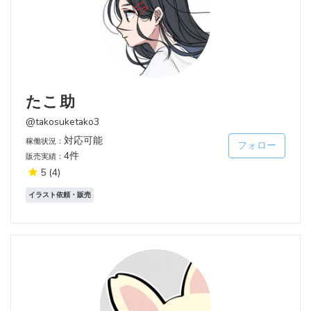
たこ助
@takosuketako3
対応可能
稼働状況：
フォロー
4件
販売実績：
5
(4)
イラスト依頼・販売