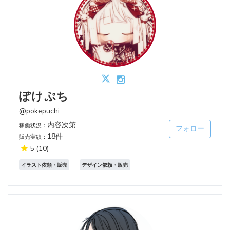
ぽけぷち
@pokepuchi
内容次第
稼働状況：
フォロー
18件
販売実績：
5
(10)
イラスト依頼・販売
デザイン依頼・販売