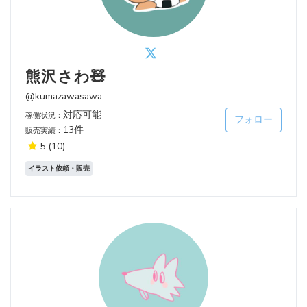
熊沢さわ🧸
@kumazawasawa
対応可能
稼働状況：
フォロー
13件
販売実績：
5
(10)
イラスト依頼・販売