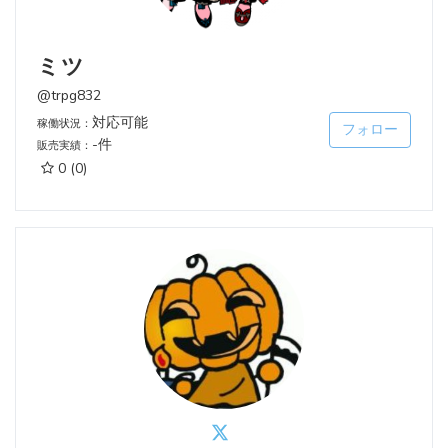
ミツ
@trpg832
対応可能
稼働状況：
フォロー
-件
販売実績：
0
(0)