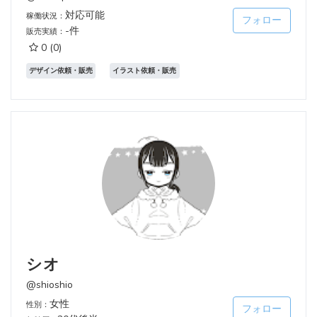
対応可能
稼働状況：
フォロー
-件
販売実績：
0
(0)
デザイン依頼・販売
イラスト依頼・販売
シオ
@shioshio
女性
性別：
フォロー