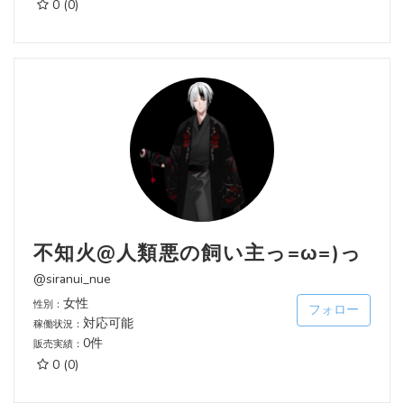
0
(0)
不知火@人類悪の飼い主っ=ω=)っ
@siranui_nue
女性
性別：
フォロー
対応可能
稼働状況：
0件
販売実績：
0
(0)