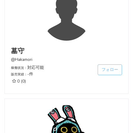
墓守
@Hakamori
対応可能
稼働状況：
フォロー
-件
販売実績：
0
(0)