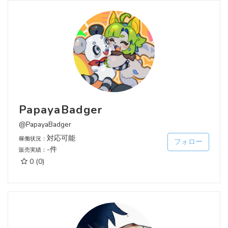
PapayaBadger
@PapayaBadger
対応可能
稼働状況：
フォロー
-件
販売実績：
0
(0)