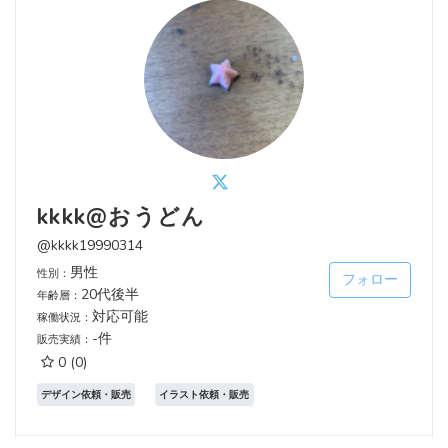
kkkk@おうどん
@kkkk19990314
男性
性別：
フォロー
20代後半
年齢層：
対応可能
稼働状況：
-件
販売実績：
0
(0)
デザイン依頼・販売
イラスト依頼・販売