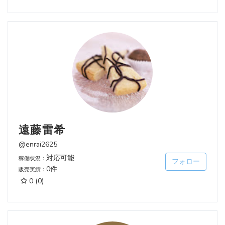
遠藤雷希
@enrai2625
対応可能
稼働状況：
フォロー
0件
販売実績：
0
(0)