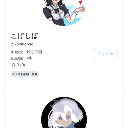
こげしば
@kohinohito
対応可能
稼働状況：
フォロー
-件
販売実績：
0
(0)
イラスト依頼・販売