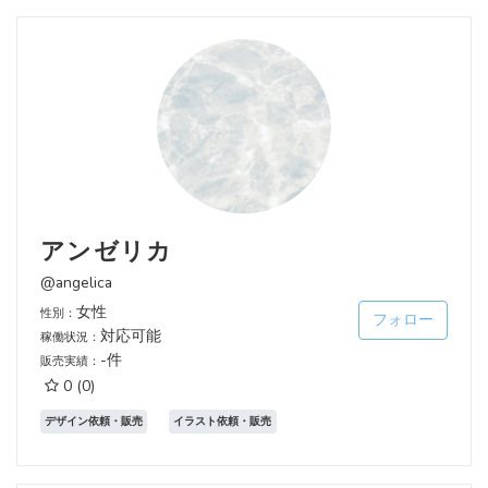
アンゼリカ
@angelica
女性
性別：
フォロー
対応可能
稼働状況：
-件
販売実績：
0
(0)
デザイン依頼・販売
イラスト依頼・販売