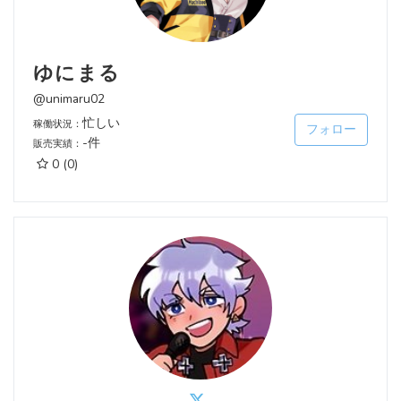
ゆにまる
@unimaru02
忙しい
稼働状況：
フォロー
-件
販売実績：
0
(0)