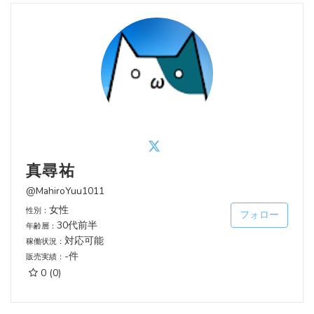
真尋祐
@MahiroYuu1011
女性
性別：
フォロー
30代前半
年齢層：
対応可能
稼働状況：
-件
販売実績：
0
(0)