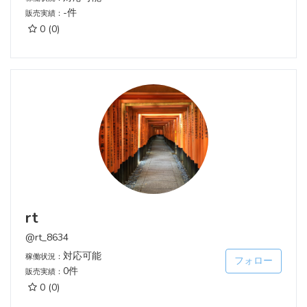
-件
販売実績：
0
(0)
rt
@rt_8634
対応可能
稼働状況：
フォロー
0件
販売実績：
0
(0)