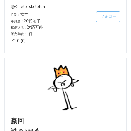
@Keleto_skeleton
女性
性別：
フォロー
20代前半
年齢層：
対応可能
稼働状況：
-件
販売実績：
0
(0)
嬴回
@fried_peanut