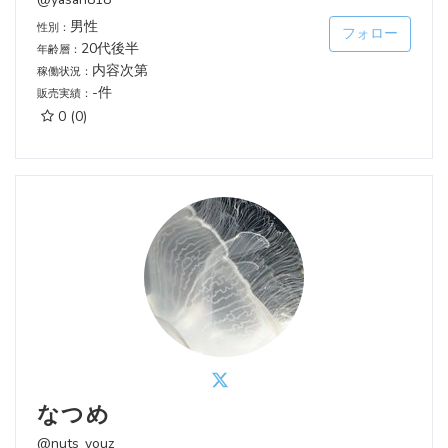
男性
性別：
フォロー
20代後半
年齢層：
内容次第
稼働状況：
-件
販売実績：
0
(0)
なつめ
@nuts_youz