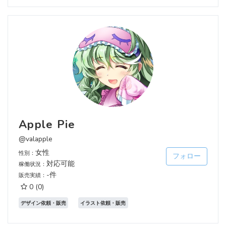
Apple Pie
@valapple
女性
性別：
フォロー
対応可能
稼働状況：
-件
販売実績：
0
(0)
デザイン依頼・販売
イラスト依頼・販売