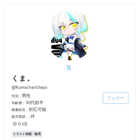
くま。
@KumachanSteps
男性
性別：
フォロー
30代前半
年齢層：
対応可能
稼働状況：
-件
販売実績：
0
(0)
イラスト依頼・販売