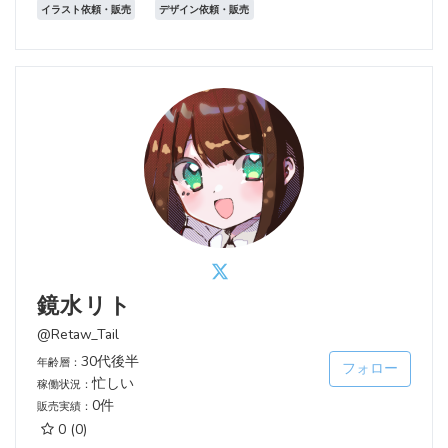
イラスト依頼・販売
デザイン依頼・販売
鏡水リト
@Retaw_Tail
30代後半
年齢層：
フォロー
忙しい
稼働状況：
0件
販売実績：
0
(0)