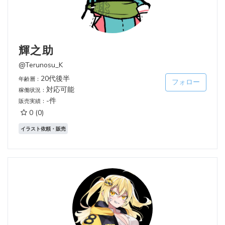
輝之助
@Terunosu_K
20代後半
年齢層：
フォロー
対応可能
稼働状況：
-件
販売実績：
0
(0)
イラスト依頼・販売