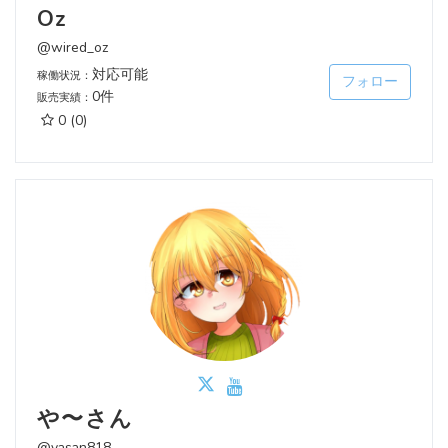
Oz
@wired_oz
対応可能
稼働状況：
フォロー
0件
販売実績：
0
(0)
や〜さん
@yasan818