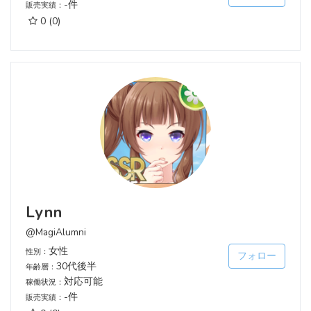
-件
販売実績：
0
(0)
Lynn
@MagiAlumni
女性
性別：
フォロー
30代後半
年齢層：
対応可能
稼働状況：
-件
販売実績：