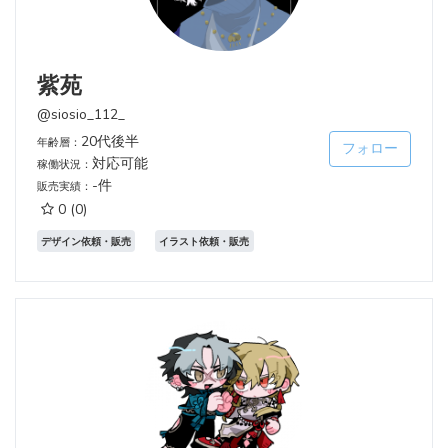
紫苑
@siosio_112_
20代後半
年齢層：
フォロー
対応可能
稼働状況：
-件
販売実績：
0
(0)
デザイン依頼・販売
イラスト依頼・販売