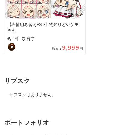
【表情組み替えPSD】物知りどやケモ
さん
1件
終了
9,999
現在：
円
サブスク
サブスクはありません。
ポートフォリオ