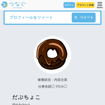
ログイン
アカウント作成
プロフィールをツイート
ツイート
稼働状況：内容次第
仕事依頼◯ ﾘｸｴｽﾄ◯
だぶちょこ
@dubchoco