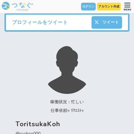
ログイン
アカウント作成
プロフィールをツイート
ツイート
稼働状況：忙しい
仕事依頼× ﾘｸｴｽﾄ×
ToritsukaKoh
@cuckoo000