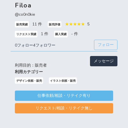
Filoa
@co0n0kie
11 件
5
販売実績
販売評価
1 件
- 件
リクエスト実績
購入実績
フォロー
0フォロー
4フォロワー
メッセージ
利用目的：販売者
利用カテゴリー
デザイン依頼・販売
イラスト依頼・販売
仕事依頼/相談・リテイク有り
リクエスト/相談・リテイク無し