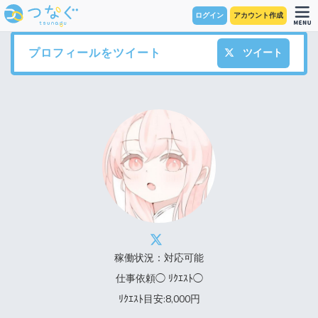
ログイン
アカウント作成
プロフィールをツイート
ツイート
稼働状況：対応可能
仕事依頼◯ ﾘｸｴｽﾄ◯
ﾘｸｴｽﾄ目安:8,000円