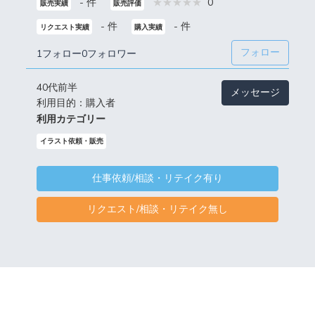
- 件
0
販売実績
販売評価
- 件
- 件
リクエスト実績
購入実績
フォロー
1フォロー
0フォロワー
40代前半
メッセージ
利用目的：購入者
利用カテゴリー
イラスト依頼・販売
仕事依頼/相談・リテイク有り
リクエスト/相談・リテイク無し