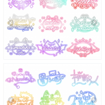
Previous
Next
Previous
Next