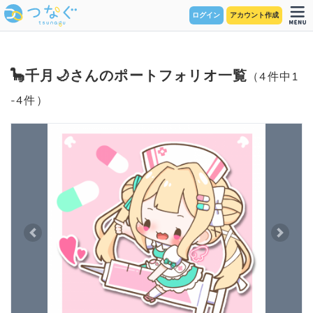
ログイン
アカウント作成
🦕千月🌙さんのポートフォリオ一覧
（4件中1
-4件）
Previous
Next