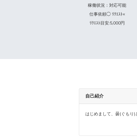
稼働状況：対応可能
仕事依頼◯ ﾘｸｴｽﾄ×
ﾘｸｴｽﾄ目安:5,000円
自己紹介
はじめまして、曇(ぐもり