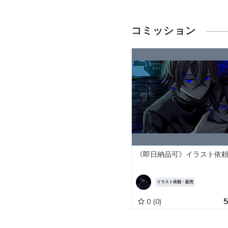
コミッション
《即日納品可》イラスト依
イラスト依頼・販売
0
(0)