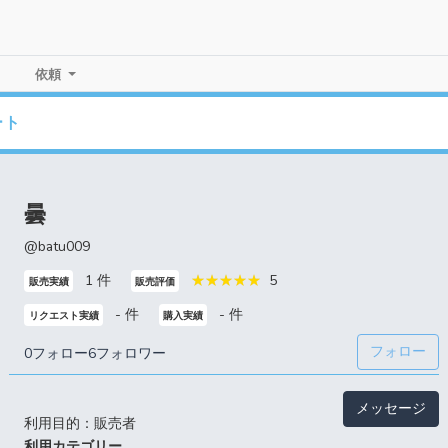
依頼
ート
曇
@batu009
1 件
5
販売実績
販売評価
- 件
- 件
リクエスト実績
購入実績
フォロー
0フォロー
6フォロワー
メッセージ
利用目的：販売者
利用カテゴリー