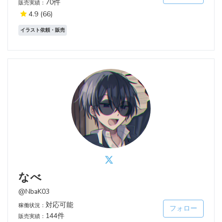
70件
販売実績：
4.9
(66)
イラスト依頼・販売
なべ
@NbaK03
対応可能
稼働状況：
フォロー
144件
販売実績：