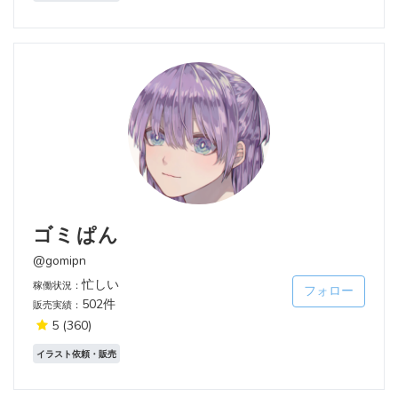
ゴミぱん
@gomipn
忙しい
稼働状況：
フォロー
502件
販売実績：
5
(360)
イラスト依頼・販売