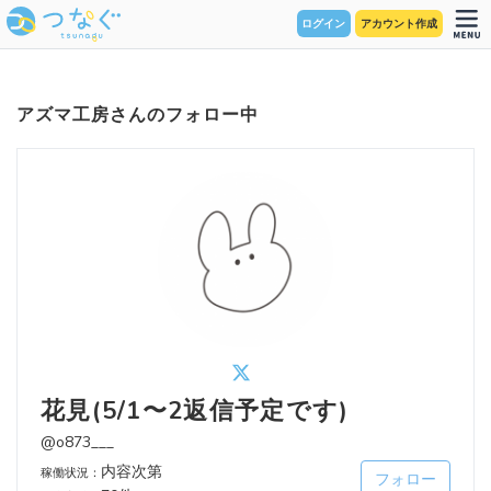
ログイン
アカウント作成
アズマ工房さんのフォロー中
花見(5/1〜2返信予定です)
@o873___
内容次第
稼働状況：
フォロー