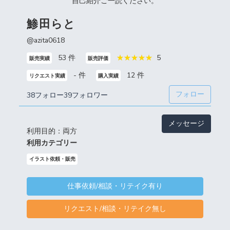
自己紹介ご一読ください。
鯵田らと
@azita0618
53 件
5
販売実績
販売評価
- 件
12 件
リクエスト実績
購入実績
フォロー
38フォロー
39フォロワー
メッセージ
利用目的：両方
利用カテゴリー
イラスト依頼・販売
仕事依頼/相談・リテイク有り
リクエスト/相談・リテイク無し