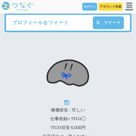
ログイン
アカウント作成
プロフィールをツイート
ツイート
稼働状況：忙しい
仕事依頼× ﾘｸｴｽﾄ◯
ﾘｸｴｽﾄ目安:5,000円