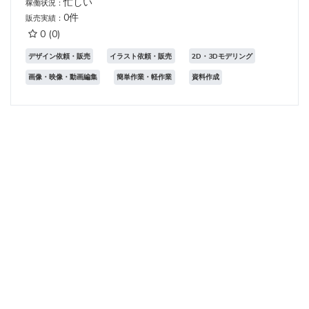
忙しい
稼働状況：
0件
販売実績：
0
(0)
デザイン依頼・販売
イラスト依頼・販売
2D・3Dモデリング
画像・映像・動画編集
簡単作業・軽作業
資料作成