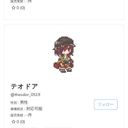
-件
販売実績：
0
(0)
テオドア
@theodor_0519
男性
性別：
フォロー
対応可能
稼働状況：
-件
販売実績：
0
(0)