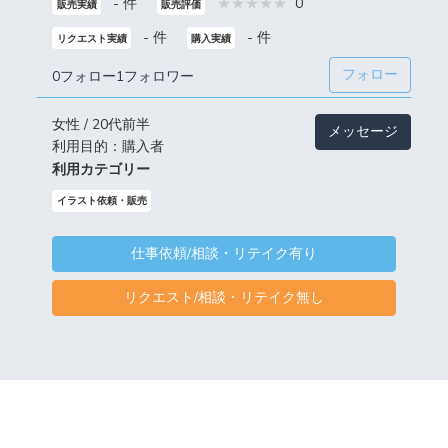
- 件
0
販売実績
販売評価
- 件
- 件
リクエスト実績
購入実績
フォロー
0フォロー
1フォロワー
女性 / 20代前半
メッセージ
利用目的：購入者
利用カテゴリー
イラスト依頼・販売
仕事依頼/相談・リテイク有り
リクエスト/相談・リテイク無し