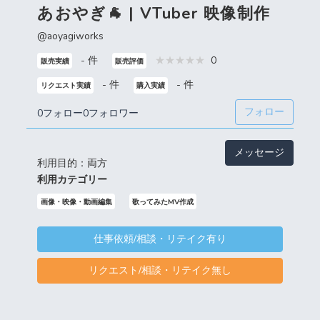
あおやぎ🐐 | VTuber 映像制作
@aoyagiworks
- 件
0
販売実績
販売評価
- 件
- 件
リクエスト実績
購入実績
フォロー
0フォロー
0フォロワー
メッセージ
利用目的：両方
利用カテゴリー
画像・映像・動画編集
歌ってみたMV作成
仕事依頼/相談・リテイク有り
リクエスト/相談・リテイク無し