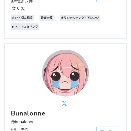
-件
販売実績：
0
(0)
占い・悩み相談
音楽全般
オリジナルソング・アレンジ
MIX・マスタリング
Bunalonne
@bunalonne
男性
性別：