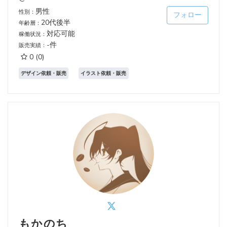
男性
性別：
フォロー
20代後半
年齢層：
対応可能
稼働状況：
-件
販売実績：
0
(0)
デザイン依頼・販売
イラスト依頼・販売
もかのち