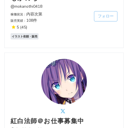
@mokanothi0418
内容次第
稼働状況：
フォロー
108件
販売実績：
5
(45)
イラスト依頼・販売
紅白法師＠お仕事募集中