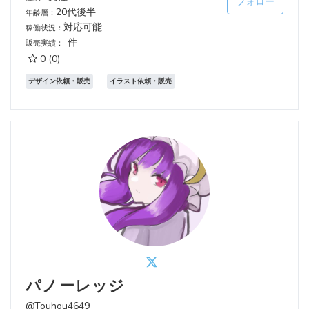
フォロー
20代後半
年齢層：
対応可能
稼働状況：
-件
販売実績：
0
(0)
デザイン依頼・販売
イラスト依頼・販売
パノーレッジ
@Touhou4649