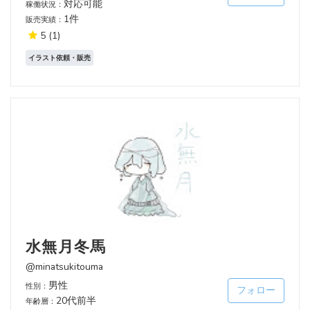
対応可能
稼働状況：
1件
販売実績：
5
(1)
イラスト依頼・販売
水無月冬馬
@minatsukitouma
男性
性別：
フォロー
20代前半
年齢層：