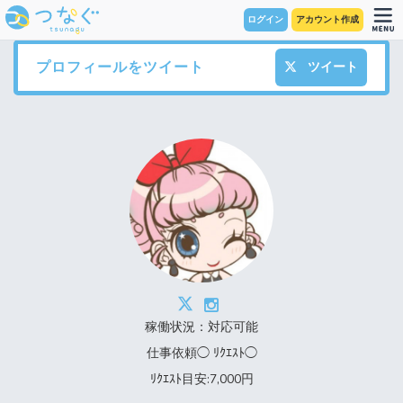
ログイン
アカウント作成
プロフィールをツイート
ツイート
稼働状況：対応可能
仕事依頼◯ ﾘｸｴｽﾄ◯
ﾘｸｴｽﾄ目安:7,000円