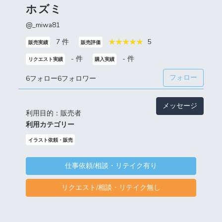
ホズミ
@_miwa81
7 件
5
販売実績
販売評価
- 件
- 件
リクエスト実績
購入実績
フォロー
6フォロー
6フォロワー
メッセージ
利用目的：販売者
利用カテゴリー
イラスト依頼・販売
仕事依頼/相談・リテイク有り
リクエスト/相談・リテイク無し