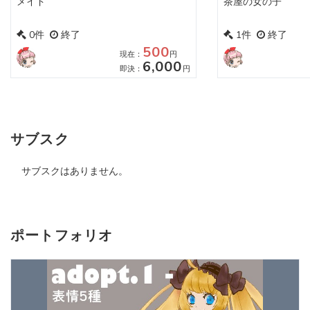
メイド
茶屋の女の子
0件
終了
1件
終了
500
現在：
円
6,000
即決：
円
サブスク
サブスクはありません。
ポートフォリオ