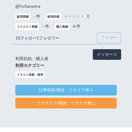
@YuiSarasina
- 件
0
販売実績
販売評価
- 件
4 件
リクエスト実績
購入実績
フォロー
16フォロー
1フォロワー
メッセージ
利用目的：購入者
利用カテゴリー
イラスト依頼・販売
仕事依頼/相談・リテイク有り
リクエスト/相談・リテイク無し