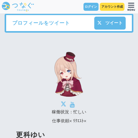
ログイン
アカウント作成
プロフィールをツイート
ツイート
稼働状況：忙しい
仕事依頼× ﾘｸｴｽﾄ×
更科ゆい