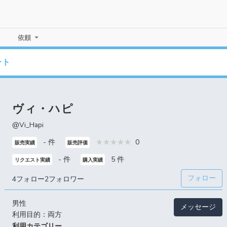
依頼
ート
ヴィ・ハピ
@Vi_Hapi
- 件
0
販売実績
販売評価
- 件
5 件
リクエスト実績
購入実績
フォロー
4フォロー
2フォロワー
男性
メッセージ
利用目的：両方
利用カテゴリー