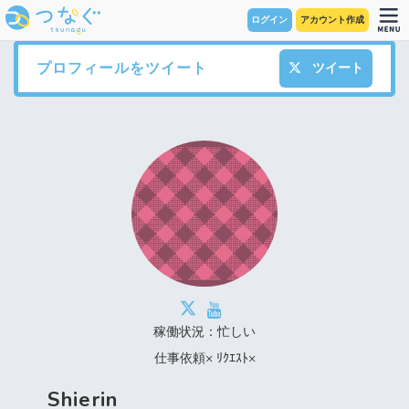
ログイン
アカウント作成
プロフィールをツイート
ツイート
稼働状況：忙しい
仕事依頼× ﾘｸｴｽﾄ×
Shierin