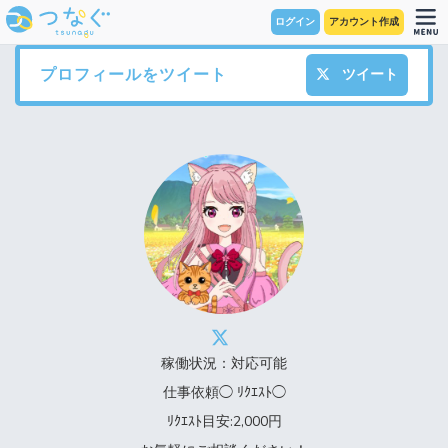
ログイン
アカウント作成
プロフィールをツイート
ツイート
稼働状況：対応可能
仕事依頼◯ ﾘｸｴｽﾄ◯
ﾘｸｴｽﾄ目安:2,000円