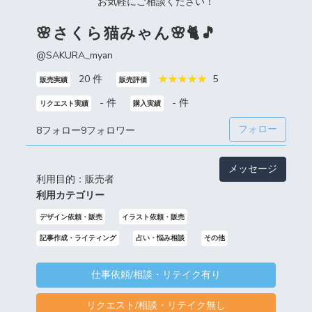
お気軽にご相談ください！
🌸さくら猫みゃん🌸🐈🎵
@SAKURA_myan
20 件
5
販売実績
販売評価
- 件
- 件
リクエスト実績
購入実績
フォロー
8フォロー
9フォロワー
メッセージ
利用目的：販売者
利用カテゴリー
デザイン依頼・販売
イラスト依頼・販売
記事作成・ライティング
占い・悩み相談
その他
仕事依頼/相談・リテイク有り
リクエスト/相談・リテイク無し