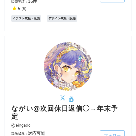
16件
販売実績：
5
(9)
イラスト依頼・販売
デザイン依頼・販売
ながい@次回休日返信◯→年末予
定
@eingado
対応可能
稼働状況：
フォロー