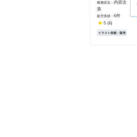
内容次
稼働状況：
第
6件
販売実績：
5
(6)
イラスト依頼・販売