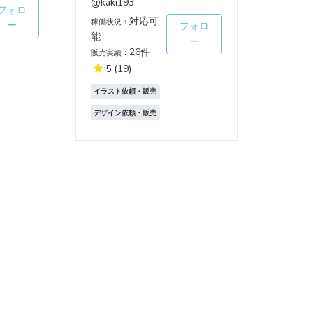
@kaki193
フォロ
対応可
稼働状況：
ー
フォロ
能
ー
26件
販売実績：
5
(19)
イラスト依頼・販売
デザイン依頼・販売