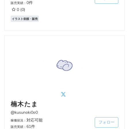
0件
販売実績：
0
(0)
イラスト依頼・販売
楠木たま
@kusunoki0o0
対応可能
稼働状況：
フォロー
61件
販売実績：