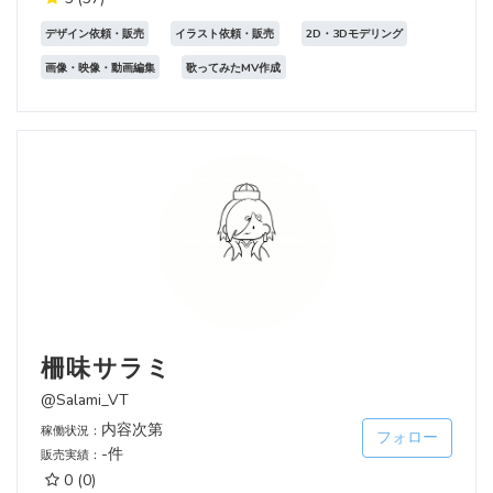
デザイン依頼・販売
イラスト依頼・販売
2D・3Dモデリング
画像・映像・動画編集
歌ってみたMV作成
柵味サラミ
@Salami_VT
内容次第
稼働状況：
フォロー
-件
販売実績：
0
(0)