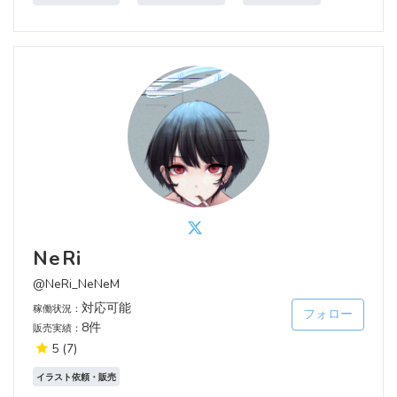
NeRi
@NeRi_NeNeM
対応可能
稼働状況：
フォロー
8件
販売実績：
5
(7)
イラスト依頼・販売