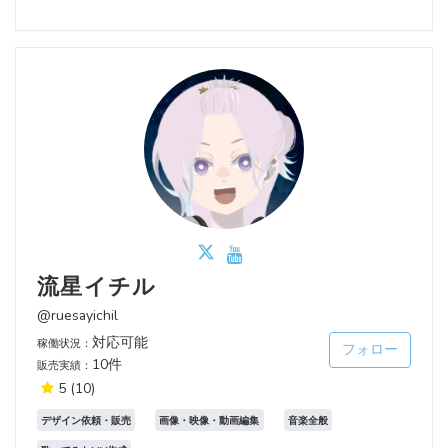
流星イチル
@ruesayichil
対応可能
稼働状況：
フォロー
10件
販売実績：
5
(10)
デザイン依頼・販売
画像・映像・動画編集
音楽全般