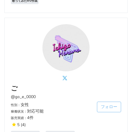
歌ってみたMV作成
ご
@go_e_0000
女性
性別：
フォロー
対応可能
稼働状況：
4件
販売実績：
5
(4)