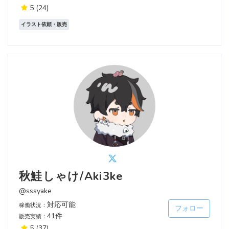
5
(24)
イラスト依頼・販売
秋鮭しゃけ/Aki3ke
@sssyake
対応可能
稼働状況：
フォロー
41件
販売実績：
5
(37)