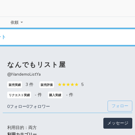
依頼
ート
なんでもリスト屋
@NandemoListYa
3 件
5
販売実績
販売評価
- 件
- 件
リクエスト実績
購入実績
フォロー
0フォロー
0フォロワー
メッセージ
利用目的：両方
利用カテゴリー