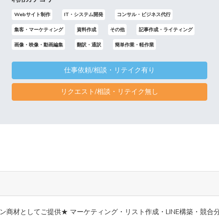
Webサイト制作
IT・システム開発
コンサル・ビジネス代行
集客・マーケティング
資料作成
その他
記事作成・ライティング
画像・映像・動画編集
翻訳・通訳
簡単作業・軽作業
仕事依頼/相談・リテイク有り
リクエスト/相談・リテイク無し
ン商材としてご提供★ マーケティング・リスト作成・LINE構築・競合