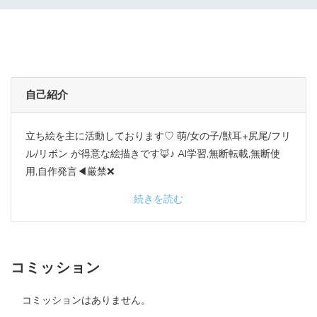
自己紹介
立ち絵を主に活動しております♡ 萌/女の子/獣耳+尻尾/フリ
ル/リボン が得意な絵描きです🦊♪ AI学習,無断転載,無断使
用,自作発言◀厳禁❌
続きを読む
コミッション
コミッションはありません。