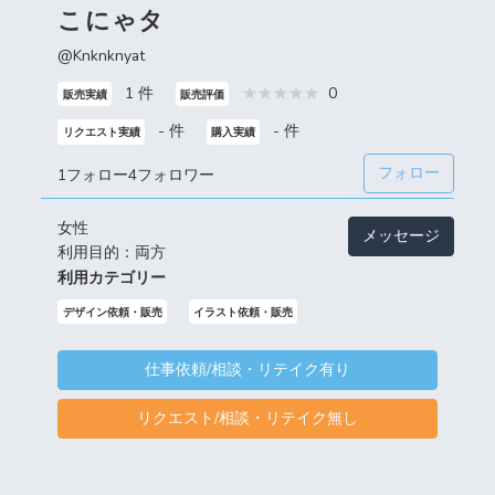
こにゃタ
@Knknknyat
1 件
0
販売実績
販売評価
- 件
- 件
リクエスト実績
購入実績
フォロー
1フォロー
4フォロワー
女性
メッセージ
利用目的：両方
利用カテゴリー
デザイン依頼・販売
イラスト依頼・販売
仕事依頼/相談・リテイク有り
リクエスト/相談・リテイク無し