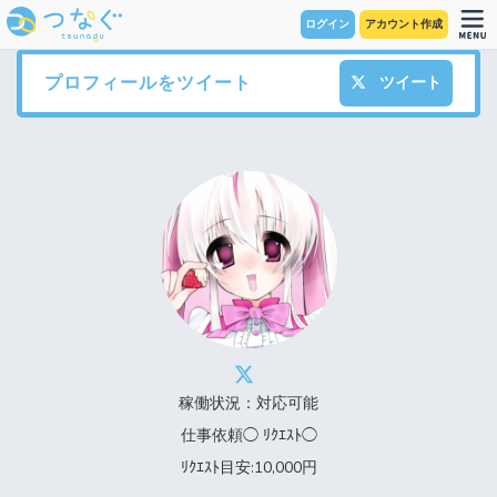
ログイン
アカウント作成
プロフィールをツイート
ツイート
稼働状況：対応可能
仕事依頼◯ ﾘｸｴｽﾄ◯
ﾘｸｴｽﾄ目安:10,000円