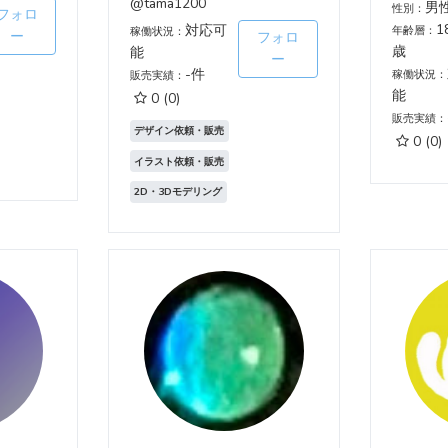
@tama1200
男
性別：
フォロ
1
対応可
年齢層：
稼働状況：
ー
フォロ
歳
能
ー
-件
稼働状況：
販売実績：
能
0
(0)
販売実績：
デザイン依頼・販売
0
(0)
イラスト依頼・販売
2D・3Dモデリング