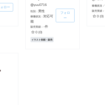
@yuu0716
稼働状況：
フォロー
男性
販売実績：
性別：
フォロ
対応可
0
(0)
稼働状況：
ー
能
-件
販売実績：
0
(0)
イラスト依頼・販売