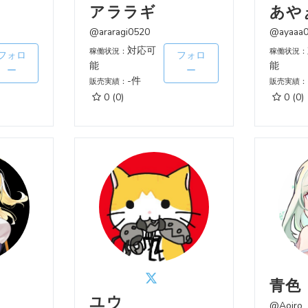
アララギ
あや
@araragi0520
@ayaaa
対応可
稼働状況：
稼働状況：
フォロ
フォロ
能
能
ー
ー
-件
販売実績：
販売実績：
0
(0)
0
(0)
青色
ユウ
@Aoiro