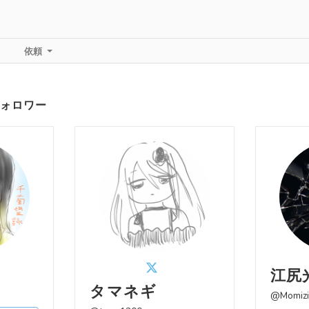
依頼
ォロワー
江尻
タマネギ
@Momizi