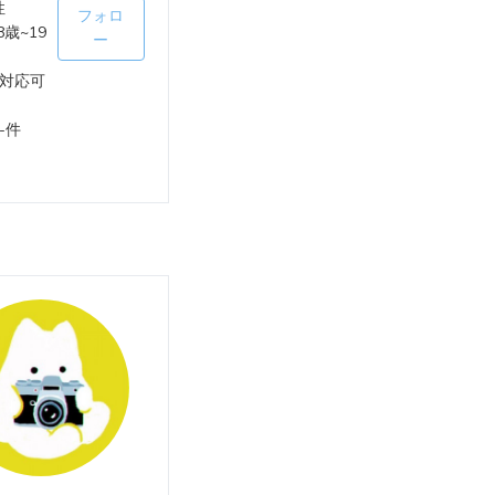
性
フォロ
8歳~19
ー
対応可
-件