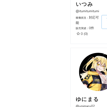
いつみ
@itumitumitumi
対応可
稼働状況：
能
0件
販売実績：
0
(0)
ゆにまる
@unimaru02