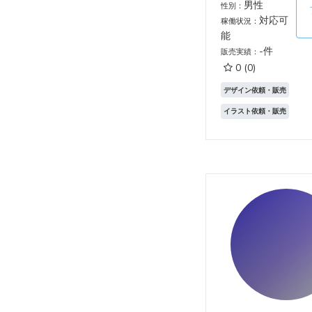
男性
性別：
対応可
稼働状況：
能
-件
販売実績：
0
(0)
デザイン依頼・販売
イラスト依頼・販売