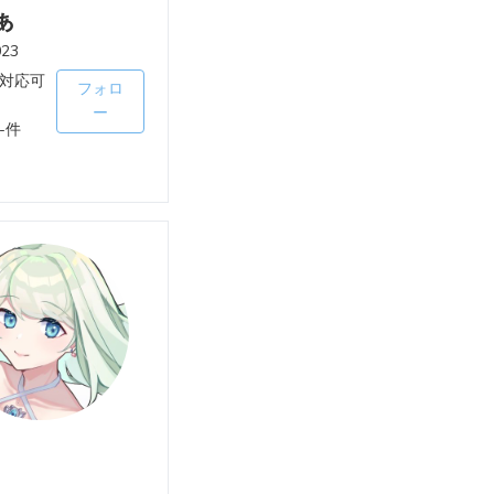
ぁ
023
対応可
フォロ
ー
-件