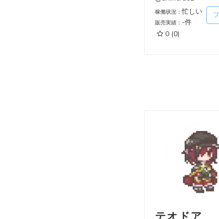
忙しい
稼働状況：
-件
販売実績：
0
(0)
テオドア