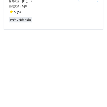
忙しい
稼働状況：
5件
販売実績：
5
(5)
デザイン依頼・販売