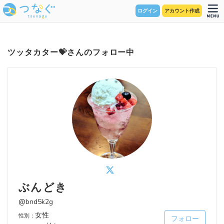
ログイン
アカウント作成
ツッタカター💝さんのフォロー中
ぶんどき
@bnd5k2g
女性
性別：
フォロー