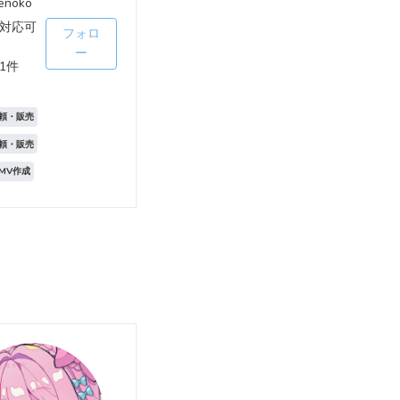
enoko
対応可
フォロ
ー
1件
頼・販売
頼・販売
MV作成