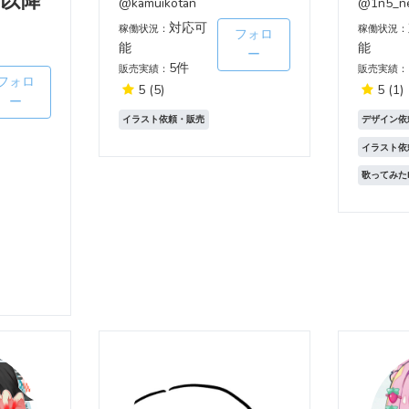
日以降
@kamuikotan
@1n5_n
対応可
稼働状況：
稼働状況：
フォロ
能
能
ー
5件
販売実績：
販売実績：
フォロ
5
(5)
5
(1)
ー
イラスト依頼・販売
デザイン依
イラスト依
歌ってみた