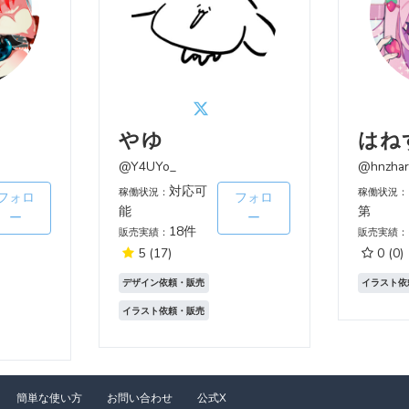
やゆ
はね
@Y4UYo_
@hnzhar
対応可
稼働状況：
稼働状況：
フォロ
フォロ
能
第
ー
ー
18件
販売実績：
販売実績：
5
(17)
0
(0)
デザイン依頼・販売
イラスト依
イラスト依頼・販売
簡単な使い方
お問い合わせ
公式X