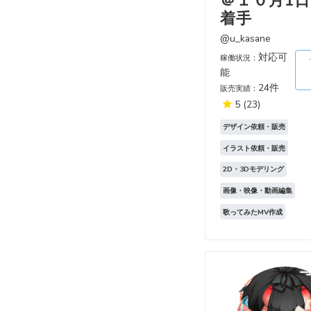
＠１０月1
着手
@u_kasane
対応可
稼働状況：
能
24件
販売実績：
5
(23)
デザイン依頼・販売
イラスト依頼・販売
2D・3Dモデリング
画像・映像・動画編集
歌ってみたMV作成