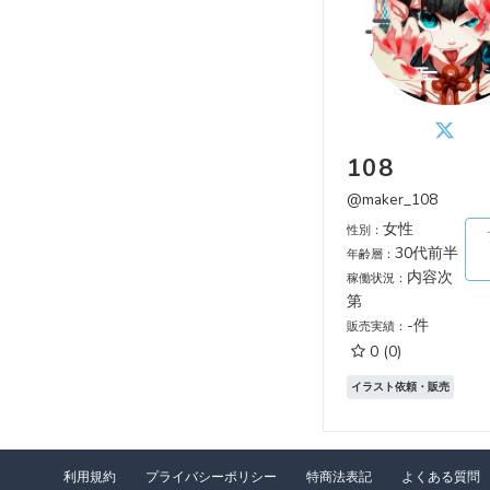
108
@maker_108
女性
性別：
30代前半
年齢層：
内容次
稼働状況：
第
-件
販売実績：
0
(0)
イラスト依頼・販売
利用規約
プライバシーポリシー
特商法表記
よくある質問