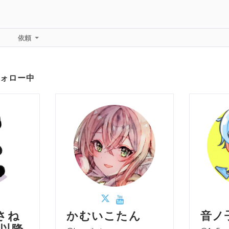
依頼
ォロー中
さね
かむいこたん
音ノ子