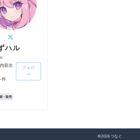
ずハル
u
内容次
フォロ
ー
-件
頼・販売
©2026 つなぐ