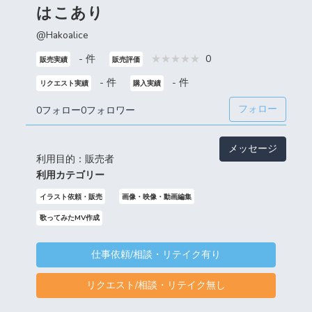
はこあり
@Hakoalice
- 件
0
販売実績
販売評価
- 件
- 件
リクエスト実績
購入実績
フォロー
0フォロー
0フォロワー
メッセージ
利用目的：販売者
利用カテゴリー
イラスト依頼・販売
画像・映像・動画編集
歌ってみたMV作成
仕事依頼/相談・リテイク有り
リクエスト/相談・リテイク無し