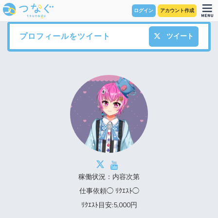
ログイン
アカウント作成
プロフィールをツイート
ツイート
稼働状況：内容次第
仕事依頼◯ ﾘｸｴｽﾄ◯
ﾘｸｴｽﾄ目安:5,000円