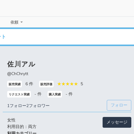
依頼
ート
佐川アル
@ChChrytt
6 件
5
販売実績
販売評価
- 件
- 件
リクエスト実績
購入実績
フォロー
1フォロー
2フォロワー
女性
メッセージ
利用目的：両方
利用カテゴリー