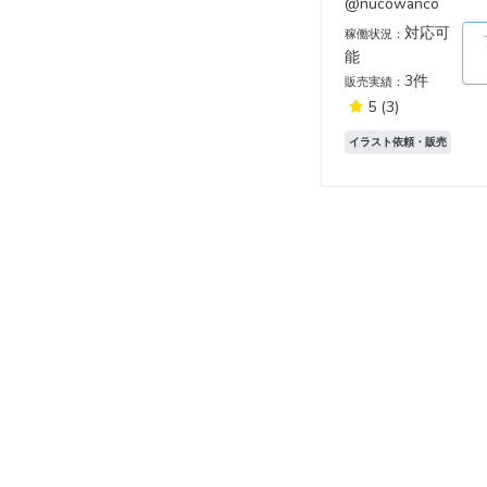
@nucowanco
対応可
稼働状況：
能
3件
販売実績：
5
(3)
イラスト依頼・販売