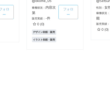
@okome_05
@Setsu
内容次
女
稼働状況：
性別：
フォロ
フォロ
第
稼働状況：
ー
ー
-件
能
販売実績：
0
(0)
販売実績：
0
(0)
デザイン依頼・販売
イラスト依頼・販売