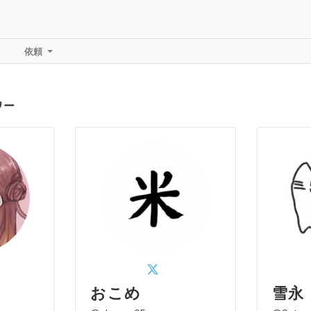
依頼
ワー
おこめ
雪永