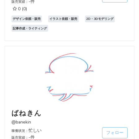
-件
販売実績：
0
(0)
デザイン依頼・販売
イラスト依頼・販売
2D・3Dモデリング
記事作成・ライティング
ばねきん
@banekin
忙しい
稼働状況：
フォロー
-件
販売実績：