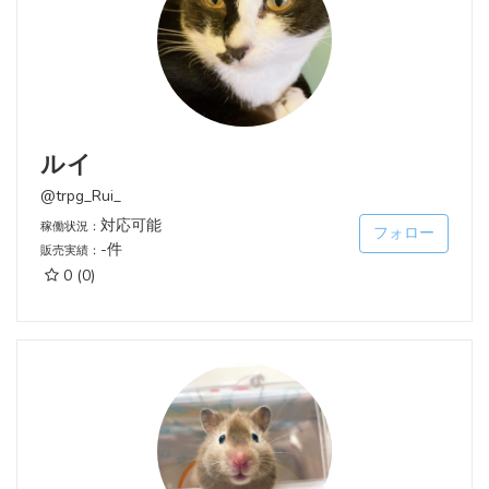
ルイ
@trpg_Rui_
対応可能
稼働状況：
フォロー
-件
販売実績：
0
(0)