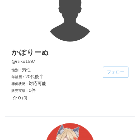
かぼりーぬ
@raiko1997
男性
性別：
フォロー
20代後半
年齢層：
対応可能
稼働状況：
0件
販売実績：
0
(0)