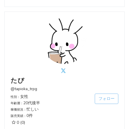
たぴ
@tapioka_trpg
女性
性別：
フォロー
20代後半
年齢層：
忙しい
稼働状況：
0件
販売実績：
0
(0)