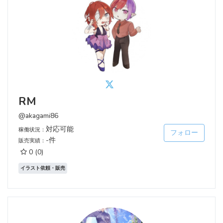
RM
@akagami86
対応可能
稼働状況：
フォロー
-件
販売実績：
0
(0)
イラスト依頼・販売