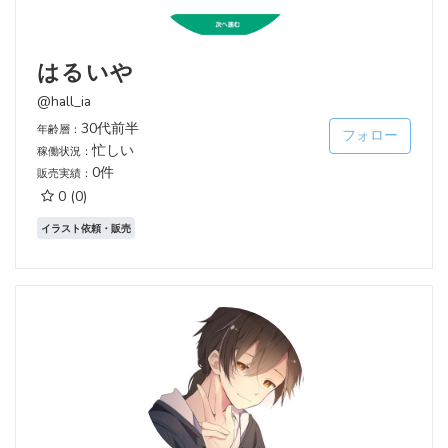
はるいや
@hall_ia
30代前半
年齢層：
フォロー
忙しい
稼働状況：
0件
販売実績：
0
(0)
イラスト依頼・販売