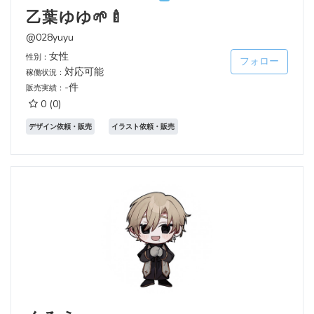
乙葉ゆゆ🌱🍼
@028yuyu
女性
性別：
フォロー
対応可能
稼働状況：
-件
販売実績：
0
(0)
デザイン依頼・販売
イラスト依頼・販売