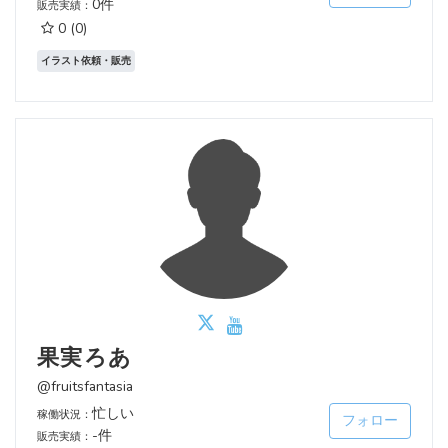
0件
販売実績：
0
(0)
イラスト依頼・販売
果実ろあ
@fruitsfantasia
忙しい
稼働状況：
フォロー
-件
販売実績：