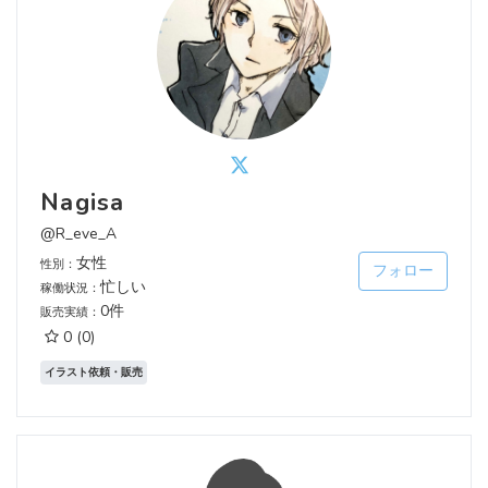
Nagisa
@R_eve_A
女性
性別：
フォロー
忙しい
稼働状況：
0件
販売実績：
0
(0)
イラスト依頼・販売