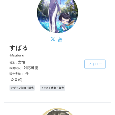
すばる
@subaru
女性
性別：
フォロー
対応可能
稼働状況：
-件
販売実績：
0
(0)
デザイン依頼・販売
イラスト依頼・販売