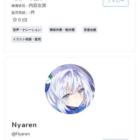
フォロー
内容次第
稼働状況：
-件
販売実績：
0
(0)
音声・ナレーション
簡単作業・軽作業
音楽全般
イラスト依頼・販売
Nyaren
@Nyaren