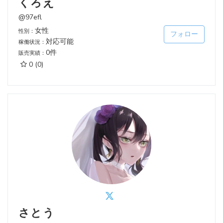
くろえ
@97efl
女性
性別：
フォロー
対応可能
稼働状況：
0件
販売実績：
0
(0)
さとう