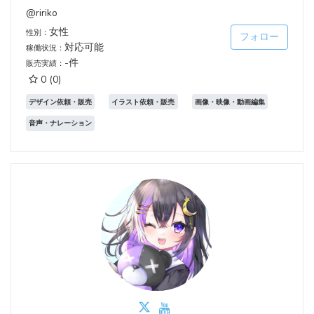
@ririko
女性
性別：
フォロー
対応可能
稼働状況：
-件
販売実績：
0
(0)
デザイン依頼・販売
イラスト依頼・販売
画像・映像・動画編集
音声・ナレーション