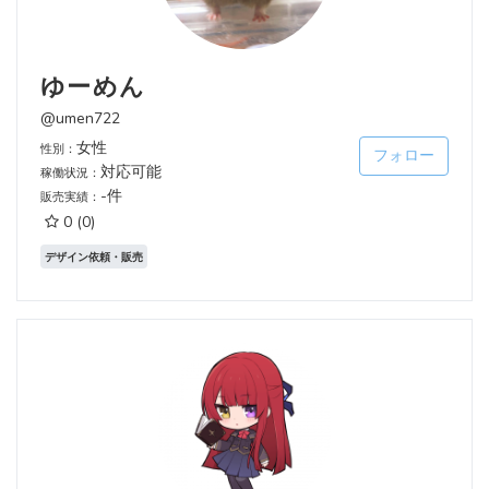
ゆーめん
@umen722
女性
性別：
フォロー
対応可能
稼働状況：
-件
販売実績：
0
(0)
デザイン依頼・販売