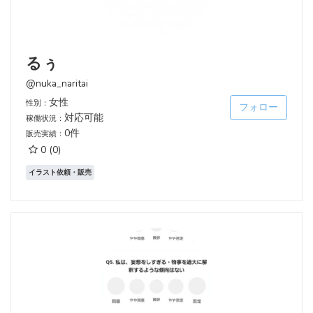
るぅ
@nuka_naritai
女性
性別：
フォロー
対応可能
稼働状況：
0件
販売実績：
0
(0)
イラスト依頼・販売