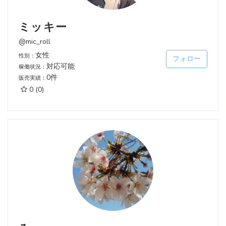
ミッキー
@mic_roll
女性
性別：
フォロー
対応可能
稼働状況：
0件
販売実績：
0
(0)