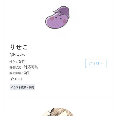
りせこ
@Rityeko
女性
性別：
フォロー
対応可能
稼働状況：
0件
販売実績：
0
(0)
イラスト依頼・販売