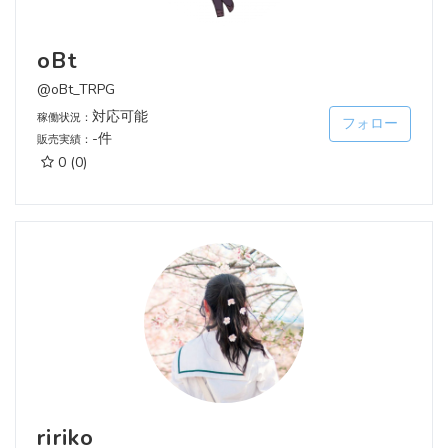
oBt
@oBt_TRPG
対応可能
稼働状況：
フォロー
-件
販売実績：
0
(0)
ririko