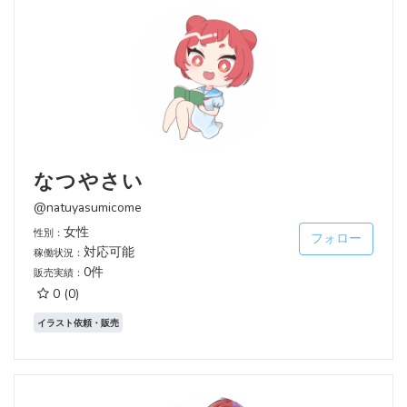
なつやさい
@natuyasumicome
女性
性別：
フォロー
対応可能
稼働状況：
0件
販売実績：
0
(0)
イラスト依頼・販売