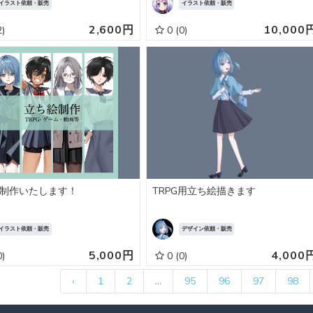
イラスト依頼・販売
イラスト依頼・販売
2,600円
10,000
2)
0
(0)
制作いたします！
TRPG用立ち絵描きます
イラスト依頼・販売
デザイン依頼・販売
5,000円
4,000
0)
0
(0)
‹
1
2
...
95
96
97
98