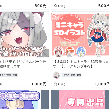
500円
500
0)
0
(0)
日！格安でオリジナルパーツ分
【通常版】ミニキャラ・SD製作しま
絵制作します！
す！【ポーズサンプル有】
イラスト依頼・販売
イラスト依頼・販売
3,000円
1,000
0)
0
(0)