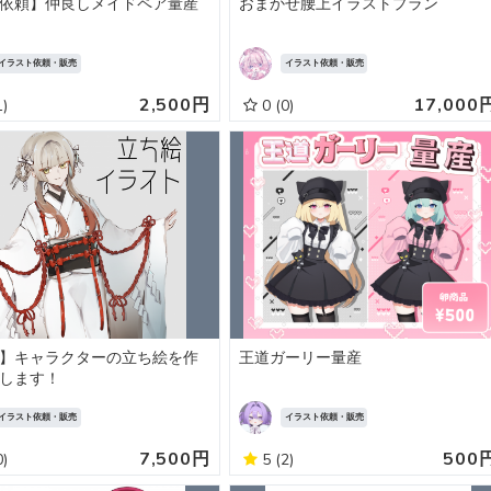
依頼】仲良しメイドペア量産
おまかせ腰上イラストプラン
イラスト依頼・販売
イラスト依頼・販売
2,500円
17,000
1)
0
(0)
】キャラクターの立ち絵を作
王道ガーリー量産
します！
イラスト依頼・販売
イラスト依頼・販売
7,500円
500
0)
5
(2)