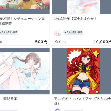
要相談】シチュエーション重
1枚絵制作【完全おまかせ】
枚絵制作
イラスト依頼・販売
イラスト依頼・販売
500円
10,000
0)
0
(0)
 簡易量産
アニメ塗り（バストアップ/太もも/
身）