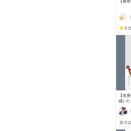
【量産
5
(
【全身
成いた
0
(