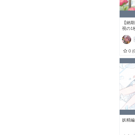
【納期
視の1
0
(
妖精編