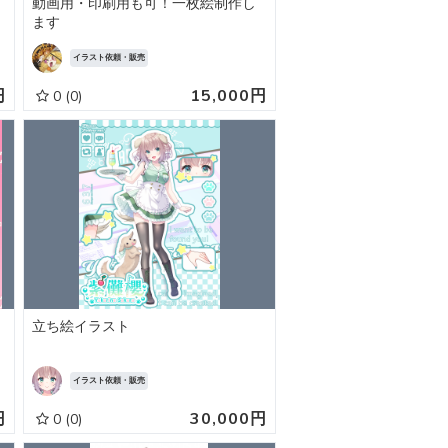
動画用・印刷用も可！一枚絵制作し
ます
イラスト依頼・販売
円
15,000円
0
(0)
立ち絵イラスト
イラスト依頼・販売
円
30,000円
0
(0)