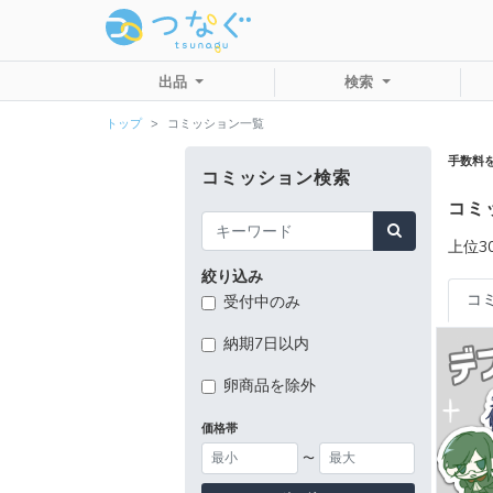
出品
検索
トップ
コミッション一覧
手数料
コミッション検索
コミ
上位30
絞り込み
コ
受付中のみ
納期7日以内
卵商品を除外
価格帯
〜