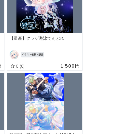
【量産】クラゲ遊泳てんぷれ
イラスト依頼・販売
円
1,500円
0
(0)