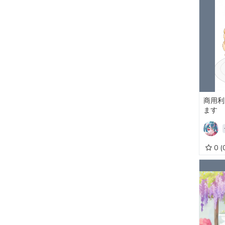
商用利
ます
0
(