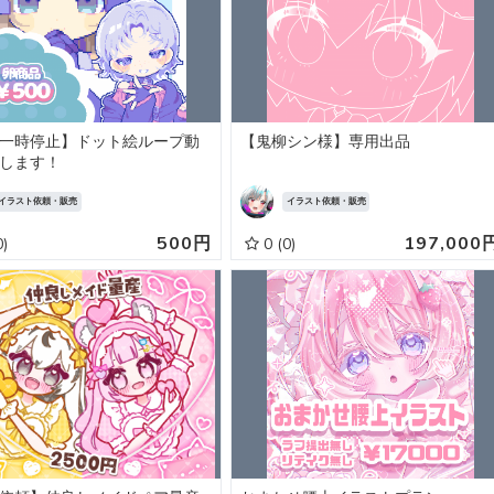
一時停止】ドット絵ループ動
【鬼柳シン様】専用出品
します！
イラスト依頼・販売
イラスト依頼・販売
500円
197,000
0)
0
(0)