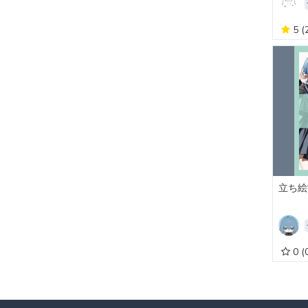
5
(
立ち絵
0
(