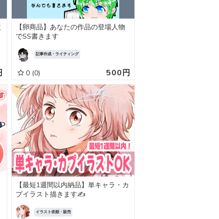
枚
【卵商品】あなたの作品の登場人物
でSS書きます
記事作成・ライティング
円
500円
0
(0)
【最短1週間以内納品】単キャラ・カ
プイラスト描きます✍️
イラスト依頼・販売