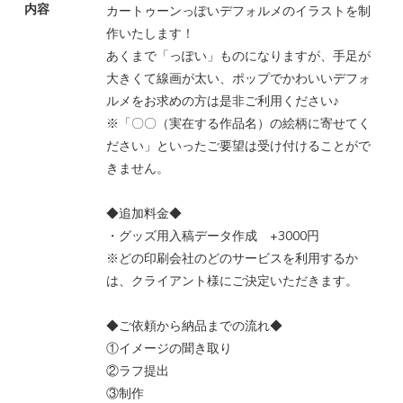
内容
カートゥーンっぽいデフォルメのイラストを制
作いたします！
あくまで「っぽい」ものになりますが、手足が
大きくて線画が太い、ポップでかわいいデフォ
ルメをお求めの方は是非ご利用ください♪
※「〇〇（実在する作品名）の絵柄に寄せてく
ださい」といったご要望は受け付けることがで
きません。
◆追加料金◆
・グッズ用入稿データ作成 +3000円
※どの印刷会社のどのサービスを利用するか
は、クライアント様にご決定いただきます。
◆ご依頼から納品までの流れ◆
①イメージの聞き取り
②ラフ提出
③制作