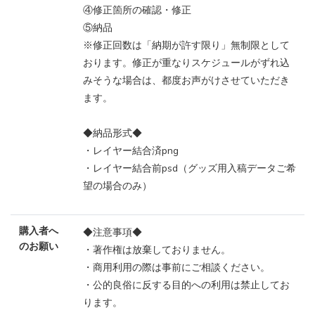
④修正箇所の確認・修正
⑤納品
※修正回数は「納期が許す限り」無制限として
おります。修正が重なりスケジュールがずれ込
みそうな場合は、都度お声がけさせていただき
ます。
◆納品形式◆
・レイヤー結合済png
・レイヤー結合前psd（グッズ用入稿データご希
望の場合のみ）
購入者へ
◆注意事項◆
のお願い
・著作権は放棄しておりません。
・商用利用の際は事前にご相談ください。
・公的良俗に反する目的への利用は禁止してお
ります。