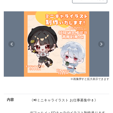
Previous
Next
※画像押すと拡大表示できます
内容
《📢ミニキャライラスト お仕事募集中🌷》
デフォルメ・SDキャラのイラスト制作承ります