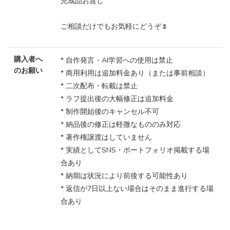
完成品お渡し
ご相談だけでもお気軽にどうぞ🌷
購入者へ
* 自作発言・AI学習への使用は禁止
のお願い
* 商用利用は追加料金あり（または事前相談）
* 二次配布・転載は禁止
* ラフ提出後の大幅修正は追加料金
* 制作開始後のキャンセル不可
* 納品後の修正は軽微なもののみ対応
* 著作権譲渡はしていません
* 実績としてSNS・ポートフォリオ掲載する場
合あり
* 納期は状況により前後する可能性あり
* 返信が7日以上ない場合はそのまま進行する場
合あり