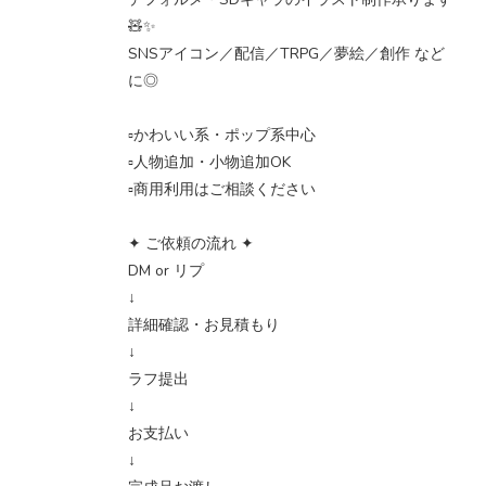
🧸✨
SNSアイコン／配信／TRPG／夢絵／創作 など
に◎
▫️かわいい系・ポップ系中心
▫️人物追加・小物追加OK
▫️商用利用はご相談ください
✦ ご依頼の流れ ✦
DM or リプ
↓
詳細確認・お見積もり
↓
ラフ提出
↓
お支払い
↓