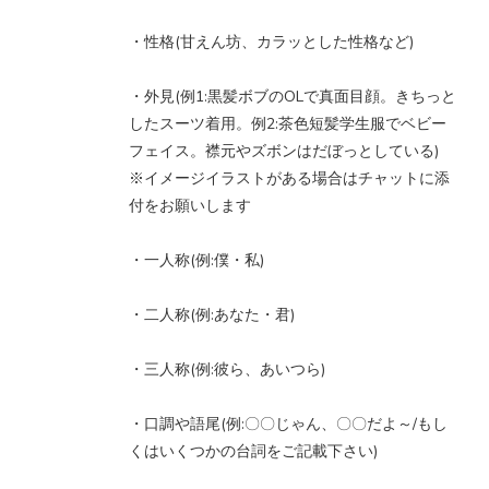
・性格(甘えん坊、カラッとした性格など)
・外見(例1:黒髪ボブのOLで真面目顔。きちっと
したスーツ着用。例2:茶色短髪学生服でベビー
フェイス。襟元やズボンはだぼっとしている)
※イメージイラストがある場合はチャットに添
付をお願いします
・一人称(例:僕・私)
・二人称(例:あなた・君)
・三人称(例:彼ら、あいつら)
・口調や語尾(例:〇〇じゃん、〇〇だよ～/もし
くはいくつかの台詞をご記載下さい)