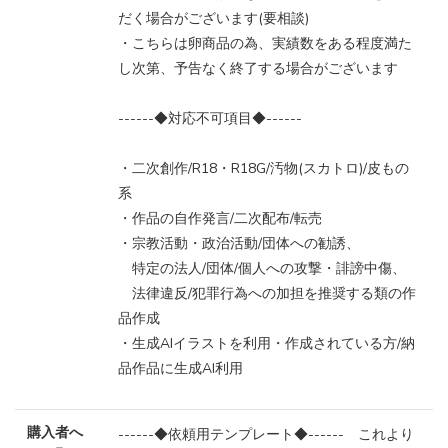
だく場合がございます(要相談)
・こちらは卵商品の為、実績数をある程度満た
し次第、予告なく終了する場合がございます
------◆対応不可項目◆------
・二次創作/R18・R18G/汚物(スカトロ)/皮もの
系
・作品の自作発言/二次配布/転売
・宗教活動・政治活動/団体への勧誘、
特定の法人/団体/個人への攻撃・誹謗中傷、
法律違反/犯罪行為への加担を推奨する類の作
品作成
・生成AIイラストを利用・作成されている方/納
品作品に生成AI利用
購入者へ
------◆依頼用テンプレート◆------ これより