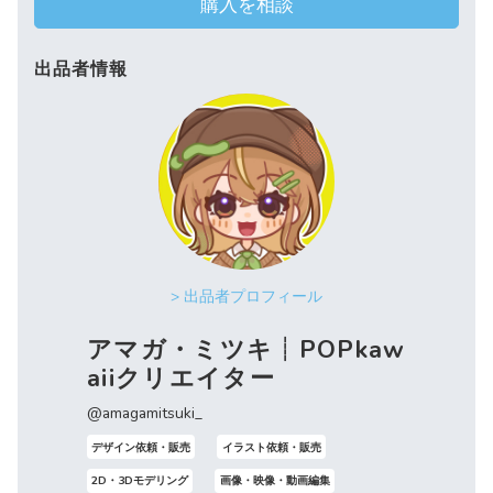
購入を相談
出品者情報
> 出品者プロフィール
アマガ・ミツキ┊︎POPkaw
aiiクリエイター
@amagamitsuki_
デザイン依頼・販売
イラスト依頼・販売
2D・3Dモデリング
画像・映像・動画編集