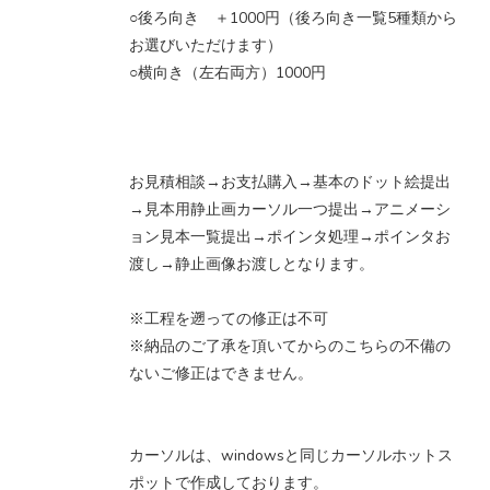
○後ろ向き ＋1000円（後ろ向き一覧5種類から
お選びいただけます）
○横向き（左右両方）1000円
お見積相談→お支払購入→基本のドット絵提出
→見本用静止画カーソル一つ提出→アニメーシ
ョン見本一覧提出→ポインタ処理→ポインタお
渡し→静止画像お渡しとなります。
※工程を遡っての修正は不可
※納品のご了承を頂いてからのこちらの不備の
ないご修正はできません。
カーソルは、windowsと同じカーソルホットス
ポットで作成しております。